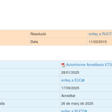
Resolució
enllaç a RUCT
Data
11/03/2015
Autoinforme Acreditacio ET
28/01/2025
enllaç a EUC
17/09/2025
Acreditat
sita
26 de març de 2025
enllaç a RUCT