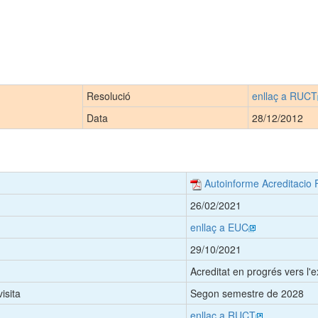
Resolució
enllaç a RUCT
Data
28/12/2012
Autoinforme Acreditacio 
26/02/2021
enllaç a EUC
29/10/2021
Acreditat en progrés vers l'e
isita
Segon semestre de 2028
enllaç a RUCT