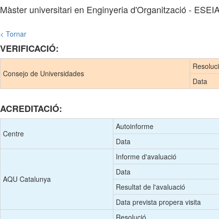
Màster universitari en Enginyeria d'Organització - ESEI
< Tornar
VERIFICACIÓ:
Resoluc
Consejo de Universidades
Data
ACREDITACIÓ:
Autoinforme
Centre
Data
Informe d'avaluació
Data
AQU Catalunya
Resultat de l'avaluació
Data prevista propera visita
Resolució