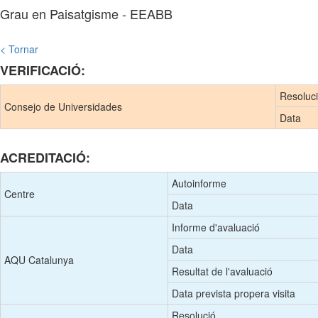
Grau en Paisatgisme - EEABB
< Tornar
VERIFICACIÓ:
Resoluc
Consejo de Universidades
Data
ACREDITACIÓ:
Autoinforme
Centre
Data
Informe d'avaluació
Data
AQU Catalunya
Resultat de l'avaluació
Data prevista propera visita
Resolució