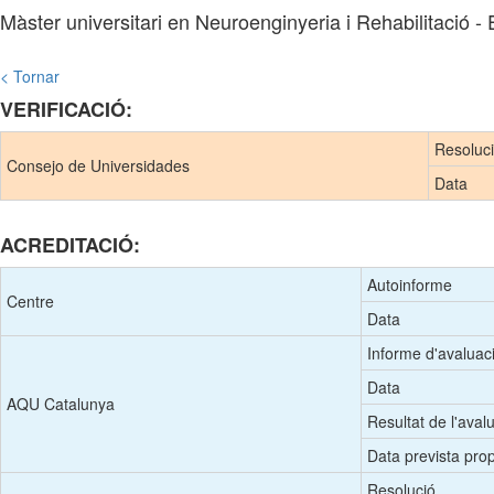
Màster universitari en Neuroenginyeria i Rehabilitació 
< Tornar
VERIFICACIÓ:
Resoluc
Consejo de Universidades
Data
ACREDITACIÓ:
Autoinforme
Centre
Data
Informe d'avaluac
Data
AQU Catalunya
Resultat de l'aval
Data prevista prop
Resolució