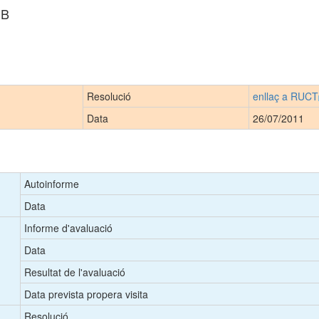
IB
Resolució
enllaç a RUCT
Data
26/07/2011
Autoinforme
Data
Informe d'avaluació
Data
Resultat de l'avaluació
Data prevista propera visita
Resolució