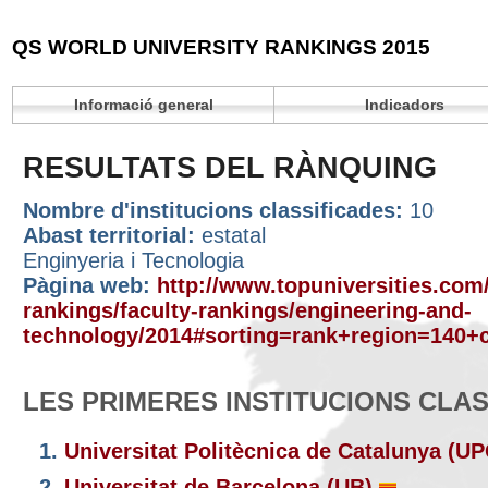
QS WORLD UNIVERSITY RANKINGS 2015
Informació general
Indicadors
RESULTATS DEL RÀNQUING
Nombre d'institucions classificades:
10
Abast territorial:
estatal
Enginyeria i Tecnologia
Pàgina web:
http://www.topuniversities.com/
rankings/faculty-rankings/engineering-and-
technology/2014#sorting=rank+region=140+c
LES PRIMERES INSTITUCIONS CLA
1.
Universitat Politècnica de Catalunya (U
2.
Universitat de Barcelona (UB)