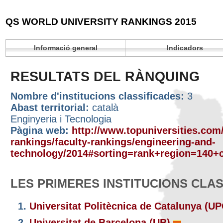
QS WORLD UNIVERSITY RANKINGS 2015
Informació general
Indicadors
RESULTATS DEL RÀNQUING
Nombre d'institucions classificades:
3
Abast territorial:
català
Enginyeria i Tecnologia
Pàgina web:
http://www.topuniversities.com/
rankings/faculty-rankings/engineering-and-
technology/2014#sorting=rank+region=140+c
LES PRIMERES INSTITUCIONS CLA
1.
Universitat Politècnica de Catalunya (U
2.
Universitat de Barcelona (UB)