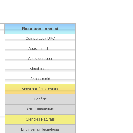
Resultats i anàlisi
Comparativa UPC
Abast mundial
Abast europeu
Abast estatal
Abast català
Abast politècnic estatal
Genèric
Arts i Humanitats
Ciències Naturals
Enginyeria i Tecnologia