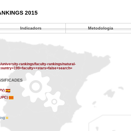
ANKINGS 2015
Indicadors
Metodologia
/university-rankings/faculty-rankings/natural-
country=199+faculty=+stars=false+search=
SSIFICADES
UPV)
 (UPC)
uing