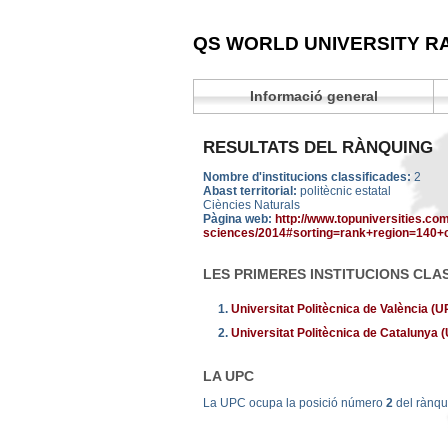
QS WORLD UNIVERSITY R
Informació general
RESULTATS DEL RÀNQUING
Nombre d'institucions classificades:
2
Abast territorial:
politècnic estatal
Ciències Naturals
Pàgina web:
http://www.topuniversities.com
sciences/2014#sorting=rank+region=140+
LES PRIMERES INSTITUCIONS CLA
1.
Universitat Politècnica de València (
2.
Universitat Politècnica de Catalunya
LA UPC
La UPC ocupa la posició número
2
del rànq