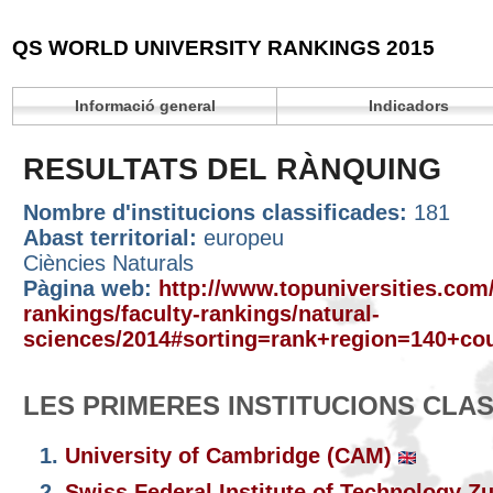
QS WORLD UNIVERSITY RANKINGS 2015
Informació general
Indicadors
RESULTATS DEL RÀNQUING
Nombre d'institucions classificades:
181
Abast territorial:
europeu
Ciències Naturals
Pàgina web:
http://www.topuniversities.com/
rankings/faculty-rankings/natural-
sciences/2014#sorting=rank+region=140+cou
LES PRIMERES INSTITUCIONS CLA
1.
University of Cambridge (CAM)
2.
Swiss Federal Institute of Technology Z