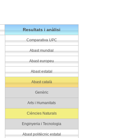
Resultats i anàlisi
Comparativa UPC
Abast mundial
Abast europeu
Abast estatal
Abast català
Genèric
Arts i Humanitats
Ciències Naturals
Enginyeria i Tecnologia
Abast politècnic estatal