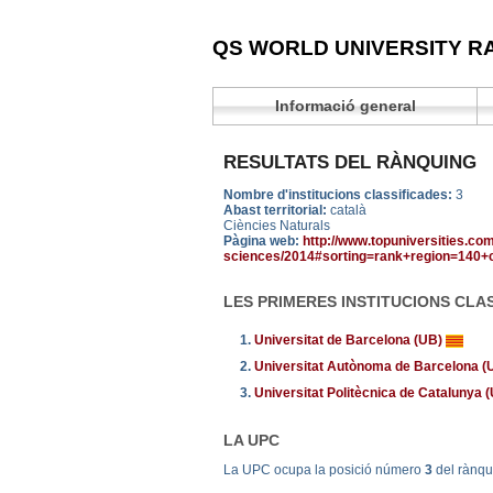
QS WORLD UNIVERSITY R
Informació general
RESULTATS DEL RÀNQUING
Nombre d'institucions classificades:
3
Abast territorial:
català
Ciències Naturals
Pàgina web:
http://www.topuniversities.com
sciences/2014#sorting=rank+region=140+
LES PRIMERES INSTITUCIONS CLA
1.
Universitat de Barcelona (UB)
2.
Universitat Autònoma de Barcelona 
3.
Universitat Politècnica de Catalunya
LA UPC
La UPC ocupa la posició número
3
del rànq