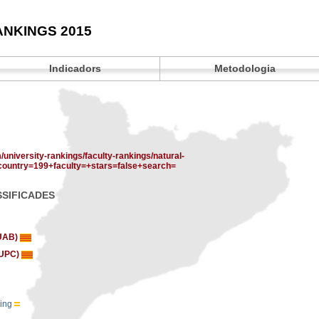
ANKINGS 2015
Indicadors
Metodologia
/university-rankings/faculty-rankings/natural-
country=199+faculty=+stars=false+search=
SSIFICADES
(UAB)
 (UPC)
uing