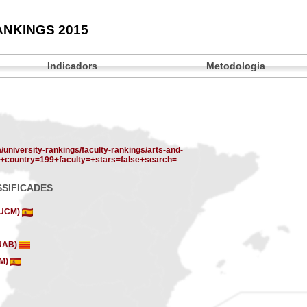
ANKINGS 2015
Indicadors
Metodologia
/university-rankings/faculty-rankings/arts-and-
0+country=199+faculty=+stars=false+search=
SSIFICADES
 (UCM)
(UAB)
AM)