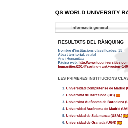
QS WORLD UNIVERSITY R
Informació general
RESULTATS DEL RÀNQUING
Nombre d'institucions classificades:
15
Abast territorial:
estatal
Arts i Humanitats
Pàgina web:
http://www.topuniversities.com
humanities/2014#sorting=rank+region=14
LES PRIMERES INSTITUCIONS CLA
1.
Universidad Complutense de Madrid
2.
Universitat de Barcelona (UB)
3.
Universitat Autònoma de Barcelona 
4.
Universidad Autónoma de Madrid (U
5.
Universidad de Salamanca (USAL)
6.
Universidad de Granada (UGR)