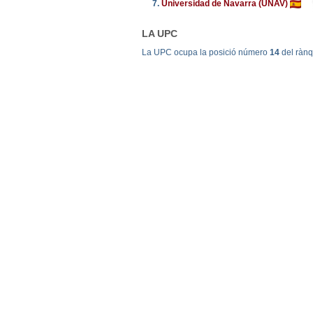
7.
Universidad de Navarra (UNAV)
LA UPC
La UPC ocupa la posició número
14
del ràn