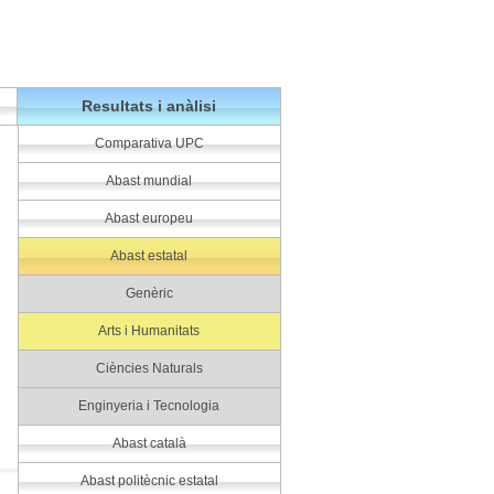
Resultats i anàlisi
Comparativa UPC
Abast mundial
Abast europeu
Abast estatal
Genèric
Arts i Humanitats
Ciències Naturals
Enginyeria i Tecnologia
Abast català
Abast politècnic estatal