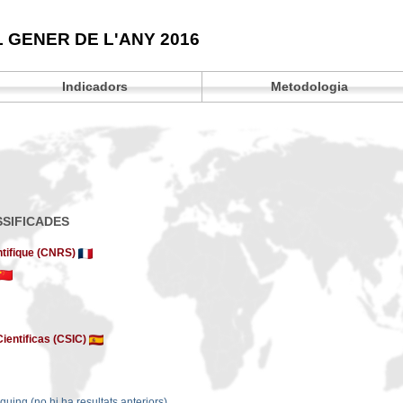
L GENER DE L'ANY 2016
Indicadors
Metodologia
SSIFICADES
ntifique (CNRS)
ientificas (CSIC)
quing (no hi ha resultats anteriors).