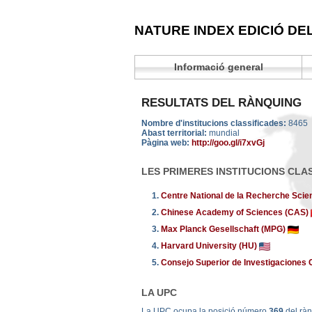
NATURE INDEX EDICIÓ DE
Informació general
RESULTATS DEL RÀNQUING
Nombre d'institucions classificades:
8465
Abast territorial:
mundial
Pàgina web:
http://goo.gl/i7xvGj
LES PRIMERES INSTITUCIONS CLA
1.
Centre National de la Recherche Scie
2.
Chinese Academy of Sciences (CAS)
3.
Max Planck Gesellschaft (MPG)
4.
Harvard University (HU)
5.
Consejo Superior de Investigaciones C
LA UPC
La UPC ocupa la posició número
369
del ràn