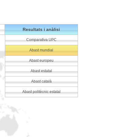
Resultats i anàlisi
Comparativa UPC
Abast mundial
Abast europeu
Abast estatal
Abast català
Abast politècnic estatal