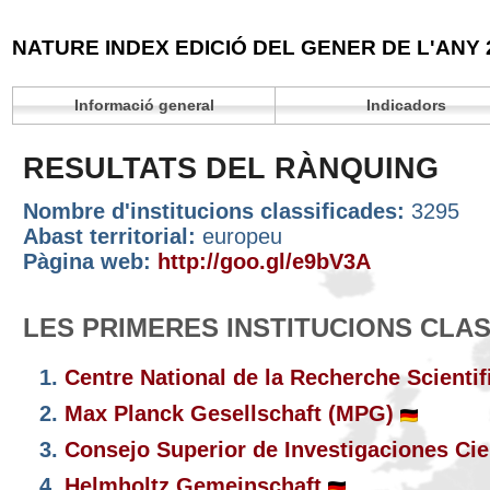
NATURE INDEX EDICIÓ DEL GENER DE L'ANY 
Informació general
Indicadors
RESULTATS DEL RÀNQUING
Nombre d'institucions classificades:
3295
Abast territorial:
europeu
Pàgina web:
http://goo.gl/e9bV3A
LES PRIMERES INSTITUCIONS CLA
1.
Centre National de la Recherche Scienti
2.
Max Planck Gesellschaft (MPG)
3.
Consejo Superior de Investigaciones Cie
4.
Helmholtz Gemeinschaft