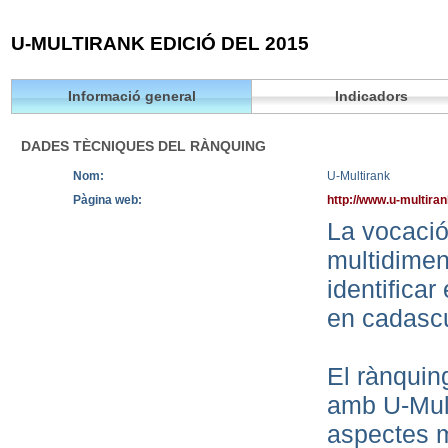
U-MULTIRANK EDICIÓ DEL 2015
Informació general
Indicadors
DADES TÈCNIQUES DEL RÀNQUING
Nom:
U-Multirank
Pàgina web:
http://www.u-multira
La vocació 
multidimen
identificar
en cadascu
El rànqui
amb U-Mult
aspectes m