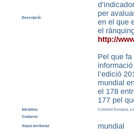
d’indicado
per avalua
Descripció:
en el que e
el rànquin
http://ww
Pel que fa 
informació
l’edició 20
mundial en
el 178 entr
177 pel qu
Iniciativa:
Comissió Europea, a t
Contacte:
mundial
Abast territorial: