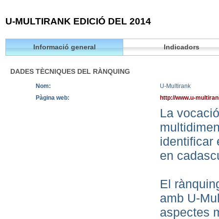
U-MULTIRANK EDICIÓ DEL 2014
Informació general
Indicadors
DADES TÈCNIQUES DEL RÀNQUING
Nom:
U-Multirank
Pàgina web:
http://www.u-multira
La vocació 
multidimen
identificar
en cadascu
El rànqui
amb U-Mult
aspectes m