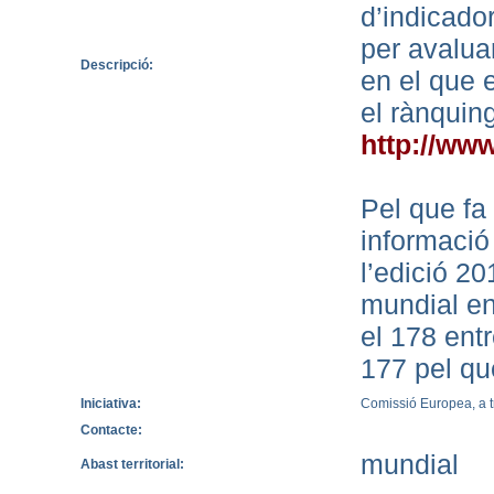
d’indicado
per avalua
Descripció:
en el que e
el rànquin
http://ww
Pel que fa 
informació
l’edició 20
mundial en
el 178 entr
177 pel qu
Iniciativa:
Comissió Europea, a t
Contacte:
mundial
Abast territorial: