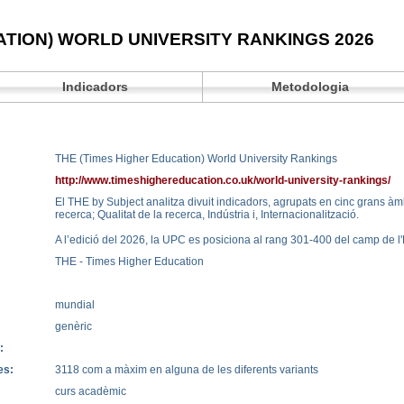
ATION) WORLD UNIVERSITY RANKINGS 2026
Indicadors
Metodologia
THE (Times Higher Education) World University Rankings
http://www.timeshighereducation.co.uk/world-university-rankings/
El THE by Subject analitza divuit indicadors, agrupats en cinc grans à
recerca; Qualitat de la recerca, Indústria i, Internacionalització.
A l’edició del 2026, la UPC es posiciona al rang 301-400 del camp de l'
THE - Times Higher Education
mundial
genèric
:
es:
3118 com a màxim en alguna de les diferents variants
curs acadèmic