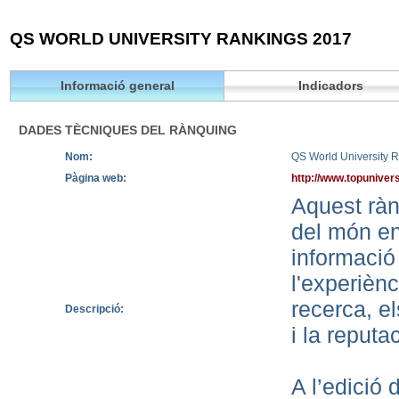
QS WORLD UNIVERSITY RANKINGS 2017
Informació general
Indicadors
DADES TÈCNIQUES DEL RÀNQUING
Nom:
QS World University 
Pàgina web:
http://www.topunivers
Aquest rànq
del món en
informació 
l'experiènc
recerca, el
Descripció:
i la reput
A l’edició 