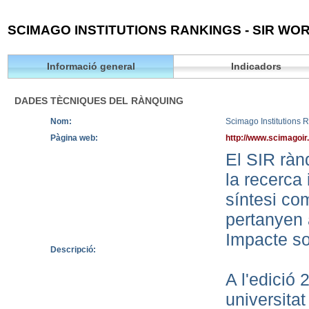
SCIMAGO INSTITUTIONS RANKINGS - SIR WOR
Informació general
Indicadors
DADES TÈCNIQUES DEL RÀNQUING
Nom:
Scimago Institutions 
Pàgina web:
http://www.scimagoir
El SIR rànq
la recerca 
síntesi co
pertanyen 
Impacte so
Descripció:
A l'edició
universita