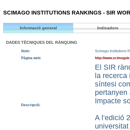
SCIMAGO INSTITUTIONS RANKINGS - SIR WOR
Informació general
Indicadors
DADES TÈCNIQUES DEL RÀNQUING
Nom:
Scimago Institutions 
Pàgina web:
http://www.scimagoir
El SIR rànq
la recerca 
síntesi co
pertanyen 
Impacte so
Descripció:
A l'edició
universita