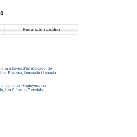
10
Resultats i anàlisi
iciona a través d’un indicador de
bits: Recerca, Innovació i Impacte
 el camp de l'Enginyeria i en
ó, i en Ciències Forestals.