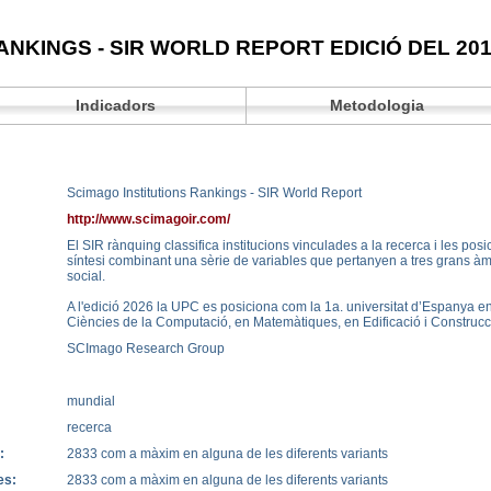
ANKINGS - SIR WORLD REPORT EDICIÓ DEL 20
Indicadors
Metodologia
Scimago Institutions Rankings - SIR World Report
http://www.scimagoir.com/
El SIR rànquing classifica institucions vinculades a la recerca i les pos
síntesi combinant una sèrie de variables que pertanyen a tres grans àm
social.
A l'edició 2026 la UPC es posiciona com la 1a. universitat d’Espanya en
Ciències de la Computació, en Matemàtiques, en Edificació i Construcci
SCImago Research Group
mundial
recerca
:
2833 com a màxim en alguna de les diferents variants
es:
2833 com a màxim en alguna de les diferents variants