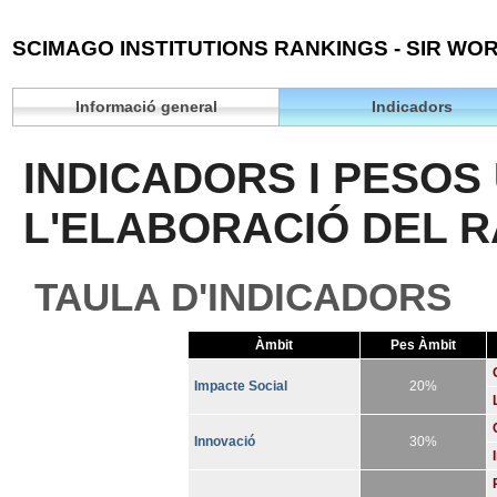
SCIMAGO INSTITUTIONS RANKINGS - SIR WOR
Informació general
Indicadors
INDICADORS I PESOS 
L'ELABORACIÓ DEL 
TAULA D'INDICADORS
Àmbit
Pes Àmbit
Impacte Social
20%
Innovació
30%