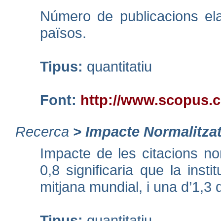
Número de publicacions ela
països.
Tipus:
quantitatiu
Font:
http://www.scopus.
Recerca
>
Impacte Normalitza
Impacte de les citacions n
0,8 significaria que la ins
mitjana mundial, i una d’1,
Tipus:
quantitatiu