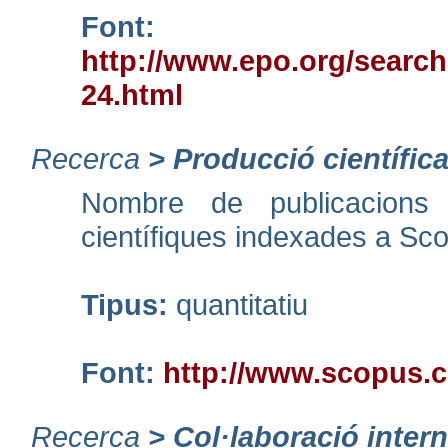
Font:
http://www.epo.org/search
24.html
Recerca
>
Producció científic
Nombre de publicacions c
científiques indexades a Sc
Tipus:
quantitatiu
Font:
http://www.scopus.
Recerca
>
Col·laboració inter