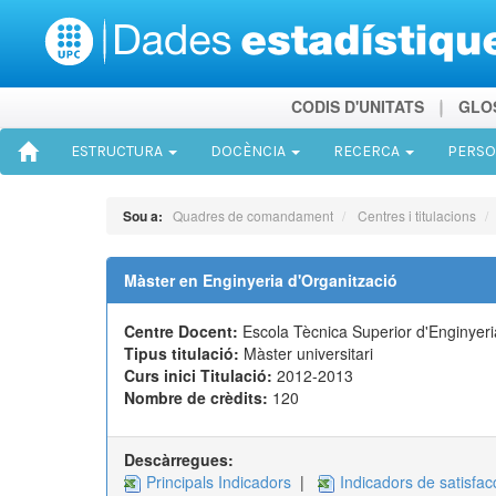
CODIS D'UNITATS
GLO
ESTRUCTURA
DOCÈNCIA
RECERCA
PERS
Sou a:
Quadres de comandament
Centres i titulacions
Màster en Enginyeria d'Organització
Centre Docent:
Escola Tècnica Superior d'Enginyeri
Tipus titulació:
Màster universitari
Curs inici Titulació:
2012-2013
Nombre de crèdits:
120
Descàrregues:
Principals Indicadors
|
Indicadors de satisfac