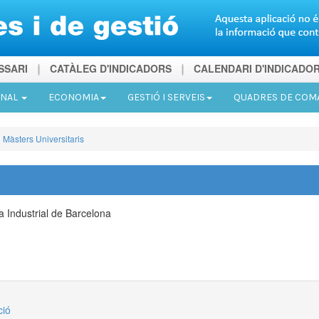
SSARI
CATÀLEG D'INDICADORS
CALENDARI D'INDICADO
ONAL
ECONOMIA
GESTIÓ I SERVEIS
QUADRES DE CO
Màsters Universitaris
a Industrial de Barcelona
ció