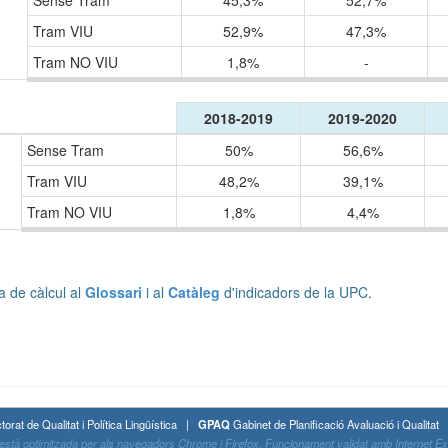
Sense Tram
45,3%
52,7%
Tram VIU
52,9%
47,3%
Tram NO VIU
1,8%
-
2018-2019
2019-2020
Sense Tram
50%
56,6%
Tram VIU
48,2%
39,1%
Tram NO VIU
1,8%
4,4%
a de càlcul al
Glossari
i al
Catàleg
d'indicadors de la UPC.
torat de Qualitat i Política Lingüística |
GPAQ
Gabinet de Planificació Avaluació i Qualita
stà optimitzada per als navegadors Chrome i Firefox. Funcionament validat amb Internet Expl