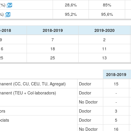
 (%)
28,6%
85%
(%)
95,2%
95,6%
-2018
2018-2019
2019-2020
9
7
2
16
18
11
25
25
13
2018-2019
anent (CC, CU, CEU, TU, Agregat)
Doctor
15
anent (TEU + Col·laboradors)
Doctor
-
No Doctor
-
tors
Doctor
3
ciats
Doctor
5
No Doctor
16