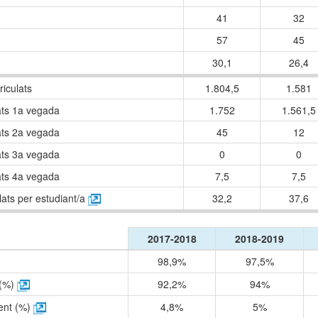
41
32
57
45
30,1
26,4
triculats
1.804,5
1.581
lats 1a vegada
1.752
1.561,5
lats 2a vegada
45
12
lats 3a vegada
0
0
lats 4a vegada
7,5
7,5
lats per estudiant/a
32,2
37,6
2017-2018
2018-2019
98,9%
97,5%
 (%)
92,2%
94%
ent (%)
4,8%
5%