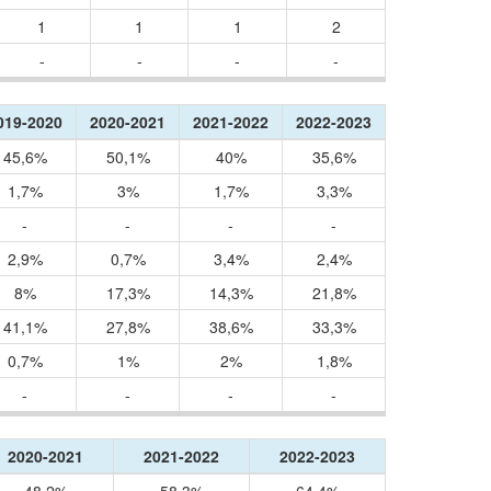
1
1
1
2
-
-
-
-
019-2020
2020-2021
2021-2022
2022-2023
45,6%
50,1%
40%
35,6%
1,7%
3%
1,7%
3,3%
-
-
-
-
2,9%
0,7%
3,4%
2,4%
8%
17,3%
14,3%
21,8%
41,1%
27,8%
38,6%
33,3%
0,7%
1%
2%
1,8%
-
-
-
-
2020-2021
2021-2022
2022-2023