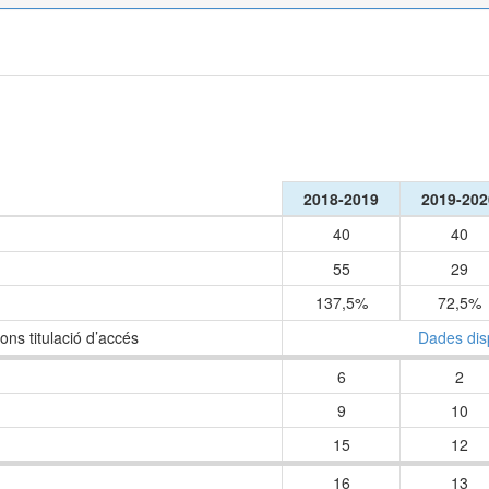
ó
2018-2019
2019-202
40
40
55
29
137,5%
72,5%
ons titulació d’accés
Dades dis
6
2
9
10
15
12
16
13