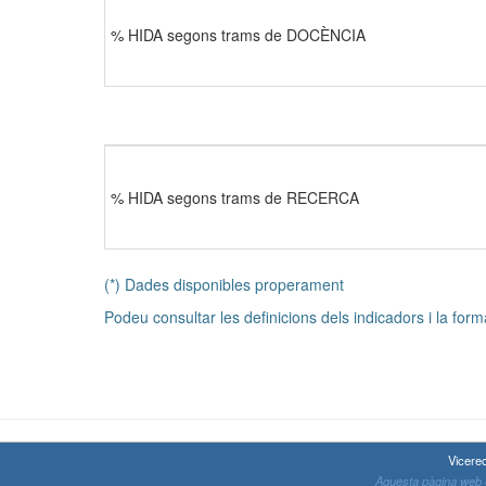
% HIDA segons trams de DOCÈNCIA
% HIDA segons trams de RECERCA
(*) Dades disponibles properament
Podeu consultar les definicions dels indicadors i la form
Vicerec
Aquesta pàgina web e