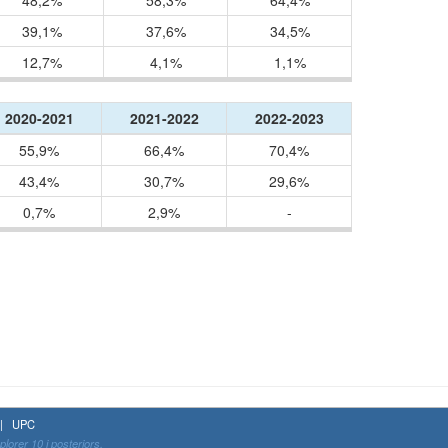
48,2%
58,3%
64,4%
39,1%
37,6%
34,5%
12,7%
4,1%
1,1%
2020-2021
2021-2022
2022-2023
55,9%
66,4%
70,4%
43,4%
30,7%
29,6%
0,7%
2,9%
-
t | UPC
orer 10 i posteriors.